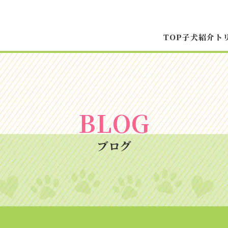
TOP
子犬紹介
ト
B
L
O
G
ブログ